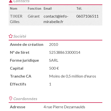
Contacts
Nom
Fonction
Email
Tél.
TIXIER
Gérant
contact@info-
0607106511
Gilles
mirabelle.fr
Société
Année de création
2010
N° de Siret
52538863300014
Forme juridique
SARL
Capital
500 €
Tranche CA
Moins de 0,5 million d'euros
Effectifs
1
Coordonnées
Adresse
4 rue Pierre Dezarnaulds