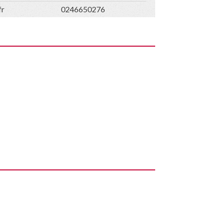
fr
0246650276