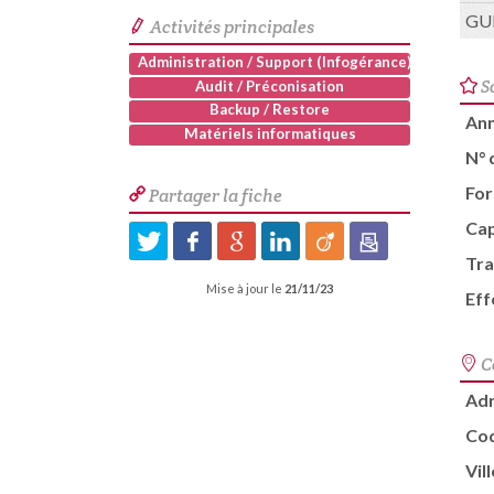
GUI
Activités principales
Administration / Support (Infogérance)
S
Audit / Préconisation
Backup / Restore
Ann
Matériels informatiques
N° 
For
Partager la fiche
Cap
Tra
Mise à jour le
21/11/23
Eff
C
Ad
Cod
Vill