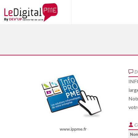
D
INFO
larg
Notr
votr
C
www.ippme.fr
No