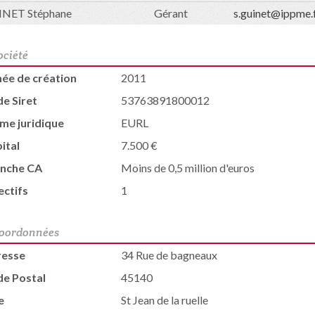
NET Stéphane
Gérant
s.guinet@ippme.
ociété
ée de création
2011
de Siret
53763891800012
me juridique
EURL
ital
7.500 €
nche CA
Moins de 0,5 million d'euros
ectifs
1
oordonnées
resse
34 Rue de bagneaux
e Postal
45140
e
St Jean de la ruelle