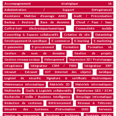
Accompagnement stratégique IA
Administration / Support (Infogérance)
Assistance Maîtrise d'ouvrage AMO
Audit / Préconisation
Backup / Restore
Base de données
Cloud / Paas / Saas
Coffre-fort électronique/numérique
Connectivité mobile
Coworking & Espaces collaboratifs
Création de site
Datamining
Développement IA spécifique
E-commerce
E-learning
E-marketing
E-paiements
E-procurement
Formation
Formation IA
Gestion de nom de domaine
Gestion de projets
Gestion réseaux sociaux
Hébergement
Impression 3D / Prototypage
Infogérance
Intégrateur CRM / PRM
Intégrateur ERP
Intranet - Extranet
IOT (Internet des objets)
Juridique
Logiciel de sécurité, Signature & certificats électroniques
Maintenance informatique
Matériels 3D
Matériels informatiques
Multimédia
Outils & Logiciels collaboratifs
Plateforme GED / ECM
Recherche / Veille / Business Intelligence
Recyclage Informatique
Rédaction de contenus
Référencement
Réseaux & Télécoms
Sécurité des Systèmes d'Information (SSI)
Serveurs
Service de messagerie
Stockage / Archivage
Stratégie digitale