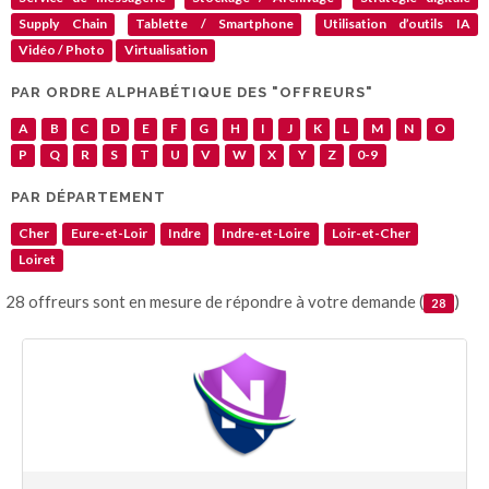
Supply Chain
Tablette / Smartphone
Utilisation d’outils IA
Vidéo / Photo
Virtualisation
PAR ORDRE ALPHABÉTIQUE DES "OFFREURS"
A
B
C
D
E
F
G
H
I
J
K
L
M
N
O
P
Q
R
S
T
U
V
W
X
Y
Z
0-9
PAR DÉPARTEMENT
Cher
Eure-et-Loir
Indre
Indre-et-Loire
Loir-et-Cher
Loiret
28 offreurs sont en mesure de répondre à votre demande (
)
28