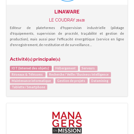
LINAWARE
LE COUDRAY
28630
Editeur de plateformes d'hypervision industrielle (pilotage
d'équipements, supervision de procédé, traçabilité et gestion de
production), mais aussi pour l'efficacité énergétique (service en ligne
d'enregistrement, de restitution et de surveillance…
Activité
principale
(s)
(s)
IOT (Internet des objets)
Hébergement
Serveurs
Réseaux & Télécoms
Recherche / Veille / Business Intelligence
Maintenance informatique
Gestion de projets
Datamining
Tablette / Smartphone