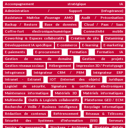
Accompagnement stratégique IA
Administration / Support (Infogérance)
Assistance Maîtrise d'ouvrage AMO
Audit / Préconisation
Backup / Restore
Base de données
Cloud / Paas / Saas
Coffre-fort électronique/numérique
Connectivité mobile
Coworking & Espaces collaboratifs
Création de site
Datamining
Développement IA spécifique
E-commerce
E-learning
E-marketing
E-paiements
E-procurement
Formation
Formation IA
Gestion de nom de domaine
Gestion de projets
Gestion réseaux sociaux
Hébergement
Impression 3D / Prototypage
Infogérance
Intégrateur CRM / PRM
Intégrateur ERP
Intranet - Extranet
IOT (Internet des objets)
Juridique
Logiciel de sécurité, Signature & certificats électroniques
Maintenance informatique
Matériels 3D
Matériels informatiques
Multimédia
Outils & Logiciels collaboratifs
Plateforme GED / ECM
Recherche / Veille / Business Intelligence
Recyclage Informatique
Rédaction de contenus
Référencement
Réseaux & Télécoms
Sécurité des Systèmes d'Information (SSI)
Serveurs
Service de messagerie
Stockage / Archivage
Stratégie digitale