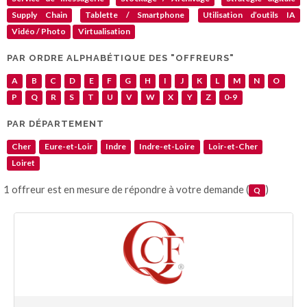
Supply Chain
Tablette / Smartphone
Utilisation d’outils IA
Vidéo / Photo
Virtualisation
PAR ORDRE ALPHABÉTIQUE DES "OFFREURS"
A
B
C
D
E
F
G
H
I
J
K
L
M
N
O
P
Q
R
S
T
U
V
W
X
Y
Z
0-9
PAR DÉPARTEMENT
Cher
Eure-et-Loir
Indre
Indre-et-Loire
Loir-et-Cher
Loiret
1 offreur est en mesure de répondre à votre demande (
)
Q