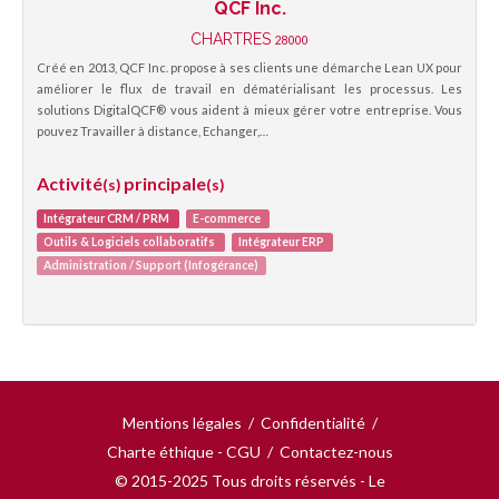
QCF Inc.
CHARTRES
28000
Créé en 2013, QCF Inc. propose à ses clients une démarche Lean UX pour
améliorer le flux de travail en dématérialisant les processus. Les
solutions DigitalQCF® vous aident à mieux gérer votre entreprise. Vous
pouvez Travailler à distance, Echanger,…
Activité
principale
(s)
(s)
Intégrateur CRM / PRM
E-commerce
Outils & Logiciels collaboratifs
Intégrateur ERP
Administration / Support (Infogérance)
Mentions légales
/
Confidentialité
/
Charte éthique - CGU
/
Contactez-nous
© 2015-2025 Tous droits réservés - Le