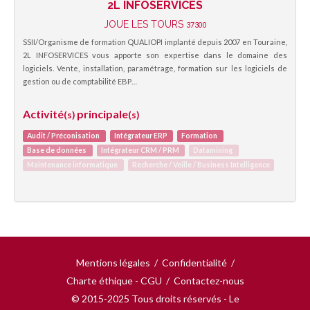
2L INFOSERVICES
JOUE LES TOURS
37300
SSII/Organisme de formation QUALIOPI implanté depuis 2007 en Touraine,
2L INFOSERVICES vous apporte son expertise dans le domaine des
logiciels. Vente, installation, paramétrage, formation sur les logiciels de
gestion ou de comptabilité EBP…
Activité
principale
(s)
(s)
Audit / Préconisation
Intégrateur ERP
Formation
Base de données
Intégrateur CRM / PRM
Datamining
Maintenance informatique
Recherche / Veille / Business Intelligence
Mentions légales
/
Confidentialité
/
Charte éthique - CGU
/
Contactez-nous
© 2015-2025 Tous droits réservés - Le