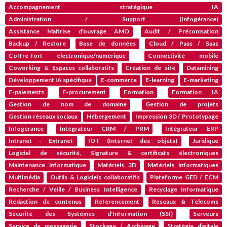
Accompagnement stratégique IA
Administration / Support (Infogérance)
Assistance Maîtrise d'ouvrage AMO
Audit / Préconisation
Backup / Restore
Base de données
Cloud / Paas / Saas
Coffre-fort électronique/numérique
Connectivité mobile
Coworking & Espaces collaboratifs
Création de site
Datamining
Développement IA spécifique
E-commerce
E-learning
E-marketing
E-paiements
E-procurement
Formation
Formation IA
Gestion de nom de domaine
Gestion de projets
Gestion réseaux sociaux
Hébergement
Impression 3D / Prototypage
Infogérance
Intégrateur CRM / PRM
Intégrateur ERP
Intranet - Extranet
IOT (Internet des objets)
Juridique
Logiciel de sécurité, Signature & certificats électroniques
Maintenance informatique
Matériels 3D
Matériels informatiques
Multimédia
Outils & Logiciels collaboratifs
Plateforme GED / ECM
Recherche / Veille / Business Intelligence
Recyclage Informatique
Rédaction de contenus
Référencement
Réseaux & Télécoms
Sécurité des Systèmes d'Information (SSI)
Serveurs
Service de messagerie
Stockage / Archivage
Stratégie digitale