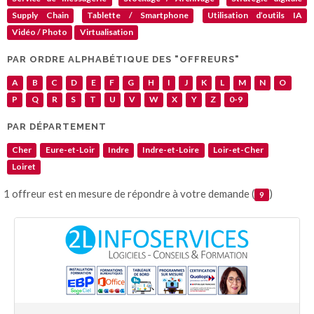
Supply Chain
Tablette / Smartphone
Utilisation d’outils IA
Vidéo / Photo
Virtualisation
PAR ORDRE ALPHABÉTIQUE DES "OFFREURS"
A
B
C
D
E
F
G
H
I
J
K
L
M
N
O
P
Q
R
S
T
U
V
W
X
Y
Z
0-9
PAR DÉPARTEMENT
Cher
Eure-et-Loir
Indre
Indre-et-Loire
Loir-et-Cher
Loiret
1 offreur est en mesure de répondre à votre demande (
)
9