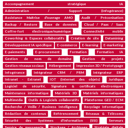
Accompagnement stratégique IA
Administration / Support (Infogérance)
Assistance Maîtrise d'ouvrage AMO
Audit / Préconisation
Backup / Restore
Base de données
Cloud / Paas / Saas
Coffre-fort électronique/numérique
Connectivité mobile
Coworking & Espaces collaboratifs
Création de site
Datamining
Développement IA spécifique
E-commerce
E-learning
E-marketing
E-paiements
E-procurement
Formation
Formation IA
Gestion de nom de domaine
Gestion de projets
Gestion réseaux sociaux
Hébergement
Impression 3D / Prototypage
Infogérance
Intégrateur CRM / PRM
Intégrateur ERP
Intranet - Extranet
IOT (Internet des objets)
Juridique
Logiciel de sécurité, Signature & certificats électroniques
Maintenance informatique
Matériels 3D
Matériels informatiques
Multimédia
Outils & Logiciels collaboratifs
Plateforme GED / ECM
Recherche / Veille / Business Intelligence
Recyclage Informatique
Rédaction de contenus
Référencement
Réseaux & Télécoms
Sécurité des Systèmes d'Information (SSI)
Serveurs
Service de messagerie
Stockage / Archivage
Stratégie digitale