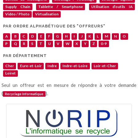
Supply Chain
Tablette / Smartphone
Utilisation d’outils IA
Vidéo / Photo
Virtualisation
PAR ORDRE ALPHABÉTIQUE DES "OFFREURS"
A
B
C
D
E
F
G
H
I
J
K
L
M
N
O
P
Q
R
S
T
U
V
W
X
Y
Z
0-9
PAR DÉPARTEMENT
Cher
Eure-et-Loir
Indre
Indre-et-Loire
Loir-et-Cher
Loiret
Seul un offreur est en mesure de répondre à votre demande
(
).
Recyclage Informatique