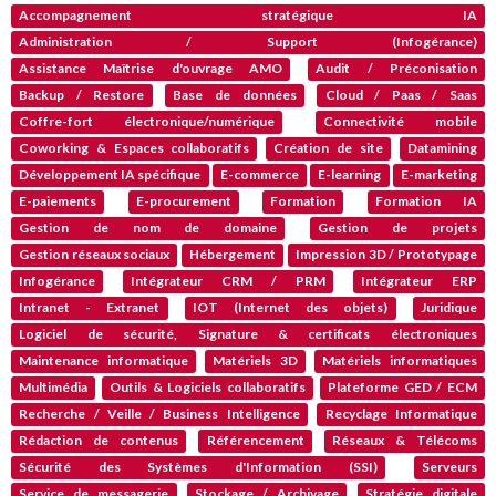
Accompagnement stratégique IA
Administration / Support (Infogérance)
Assistance Maîtrise d'ouvrage AMO
Audit / Préconisation
Backup / Restore
Base de données
Cloud / Paas / Saas
Coffre-fort électronique/numérique
Connectivité mobile
Coworking & Espaces collaboratifs
Création de site
Datamining
Développement IA spécifique
E-commerce
E-learning
E-marketing
E-paiements
E-procurement
Formation
Formation IA
Gestion de nom de domaine
Gestion de projets
Gestion réseaux sociaux
Hébergement
Impression 3D / Prototypage
Infogérance
Intégrateur CRM / PRM
Intégrateur ERP
Intranet - Extranet
IOT (Internet des objets)
Juridique
Logiciel de sécurité, Signature & certificats électroniques
Maintenance informatique
Matériels 3D
Matériels informatiques
Multimédia
Outils & Logiciels collaboratifs
Plateforme GED / ECM
Recherche / Veille / Business Intelligence
Recyclage Informatique
Rédaction de contenus
Référencement
Réseaux & Télécoms
Sécurité des Systèmes d'Information (SSI)
Serveurs
Service de messagerie
Stockage / Archivage
Stratégie digitale