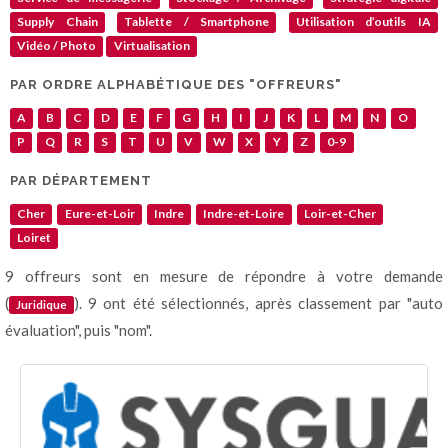
Supply Chain
Tablette / Smartphone
Utilisation d’outils IA
Vidéo / Photo
Virtualisation
PAR ORDRE ALPHABÉTIQUE DES "OFFREURS"
A
B
C
D
E
F
G
H
I
J
K
L
M
N
O
P
Q
R
S
T
U
V
W
X
Y
Z
0-9
PAR DÉPARTEMENT
Cher
Eure-et-Loir
Indre
Indre-et-Loire
Loir-et-Cher
Loiret
9 offreurs sont en mesure de répondre à votre demande
(
). 9 ont été sélectionnés, après classement par "auto
Juridique
évaluation", puis "nom".