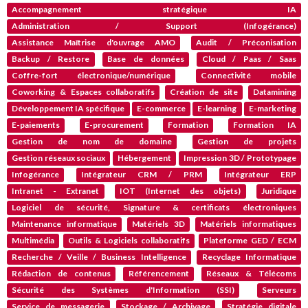
Accompagnement stratégique IA
Administration / Support (Infogérance)
Assistance Maîtrise d'ouvrage AMO
Audit / Préconisation
Backup / Restore
Base de données
Cloud / Paas / Saas
Coffre-fort électronique/numérique
Connectivité mobile
Coworking & Espaces collaboratifs
Création de site
Datamining
Développement IA spécifique
E-commerce
E-learning
E-marketing
E-paiements
E-procurement
Formation
Formation IA
Gestion de nom de domaine
Gestion de projets
Gestion réseaux sociaux
Hébergement
Impression 3D / Prototypage
Infogérance
Intégrateur CRM / PRM
Intégrateur ERP
Intranet - Extranet
IOT (Internet des objets)
Juridique
Logiciel de sécurité, Signature & certificats électroniques
Maintenance informatique
Matériels 3D
Matériels informatiques
Multimédia
Outils & Logiciels collaboratifs
Plateforme GED / ECM
Recherche / Veille / Business Intelligence
Recyclage Informatique
Rédaction de contenus
Référencement
Réseaux & Télécoms
Sécurité des Systèmes d'Information (SSI)
Serveurs
Service de messagerie
Stockage / Archivage
Stratégie digitale