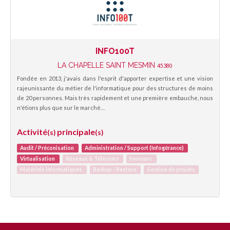
INFO100T
LA CHAPELLE SAINT MESMIN
45380
Fondée en 2013, j'avais dans l'esprit d'apporter expertise et une vision
rajeunissante du métier de l'informatique pour des structures de moins
de 20 personnes. Mais très rapidement et une première embauche, nous
n'étions plus que sur le marché…
Activité
principale
(s)
(s)
Audit / Préconisation
Administration / Support (Infogérance)
Virtualisation
Réseaux & Télécoms
Serveurs
Matériels informatiques
Backup / Restore
Gestion de projets