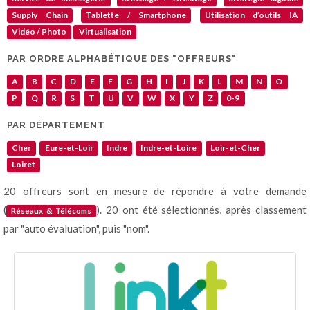
Supply Chain
Tablette / Smartphone
Utilisation d’outils IA
Vidéo / Photo
Virtualisation
PAR ORDRE ALPHABÉTIQUE DES "OFFREURS"
A
B
C
D
E
F
G
H
I
J
K
L
M
N
O
P
Q
R
S
T
U
V
W
X
Y
Z
0-9
PAR DÉPARTEMENT
Cher
Eure-et-Loir
Indre
Indre-et-Loire
Loir-et-Cher
Loiret
20 offreurs sont en mesure de répondre à votre demande
(
). 20 ont été sélectionnés, après classement
Réseaux & Télécoms
par "auto évaluation", puis "nom".