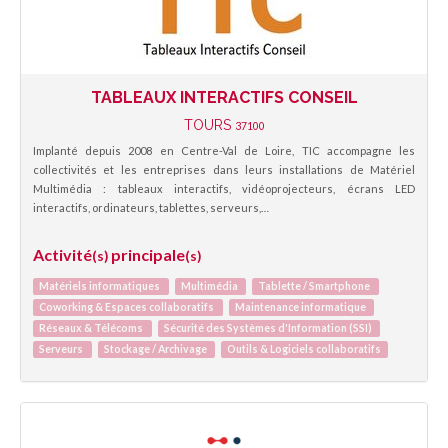
TABLEAUX INTERACTIFS CONSEIL
TOURS
37100
Implanté depuis 2008 en Centre-Val de Loire, TIC accompagne les
collectivités et les entreprises dans leurs installations de Matériel
Multimédia : tableaux interactifs, vidéoprojecteurs, écrans LED
interactifs, ordinateurs, tablettes, serveurs,…
Activité
principale
(s)
(s)
Matériels informatiques
Multimédia
Tablette / Smartphone
Coworking & Espaces collaboratifs
Maintenance informatique
Réseaux & Télécoms
Sécurité des Systèmes d'Information (SSI)
Serveurs
Stockage / Archivage
Outils & Logiciels collaboratifs